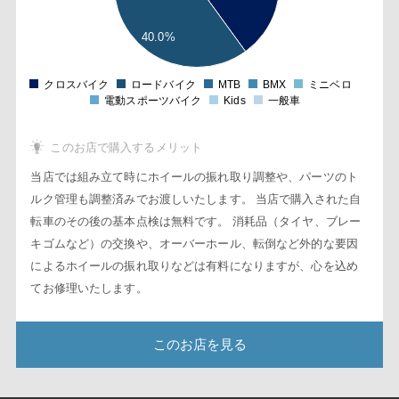
5
1
40.0%
5
0
クロスバイク
ロードバイク
MTB
BMX
ミニベロ
0
電動スポーツバイク
Kids
一般車
このお店で購入するメリット
当店では組み立て時にホイールの振れ取り調整や、パーツのト
ルク管理も調整済みでお渡しいたします。 当店で購入された自
転車のその後の基本点検は無料です。 消耗品（タイヤ、ブレー
キゴムなど）の交換や、オーバーホール、転倒など外的な要因
によるホイールの振れ取りなどは有料になりますが、心を込め
てお修理いたします。
このお店を見る