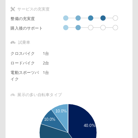
サービスの充実度
整備の充実度
購入後のサポート
試乗車
クロスバイク
1台
ロードバイク
2台
電動スポーツバ
1台
イク
展示の多い自転車タイプ
4
10.0%
5
10.0%
3
40.0%
5
2