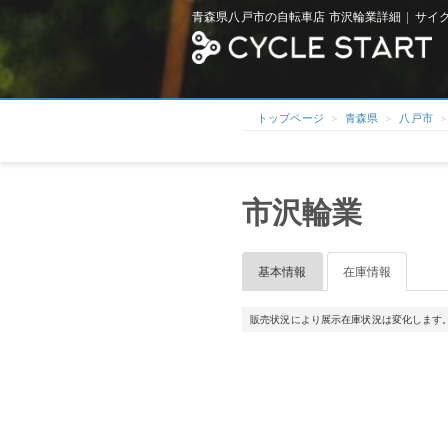
青森県八戸市の自転車店 市沢輪業詳細 | サイ
トップページ
青森県
八戸市
市沢輪業
基本情報
在庫情報
販売状況により展示在庫状況は変化します