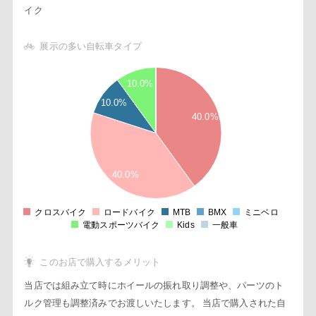
イク
展示の多い自転車タイプ
4
10.0%
5
10.0%
3
40.0%
5
2
5
1
40.0%
5
0
クロスバイク
ロードバイク
MTB
BMX
ミニベロ
0
電動スポーツバイク
Kids
一般車
このお店で購入するメリット
当店では組み立て時にホイールの振れ取り調整や、パーツのト
ルク管理も調整済みでお渡しいたします。 当店で購入された自